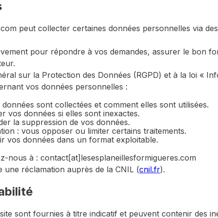
s
s.com peut collecter certaines données personnelles via de
sivement pour répondre à vos demandes, assurer le bon fo
teur.
l sur la Protection des Données (RGPD) et à la loi « Info
cernant vos données personnelles :
s données sont collectées et comment elles sont utilisées.
ger vos données si elles sont inexactes.
nder la suppression de vos données.
tation : vous opposer ou limiter certains traitements.
voir vos données dans un format exploitable.
ez-nous à : contact
[at]
lesesplaneillesformigueres.com
 une réclamation auprès de la CNIL (
cnil.fr
).
bilité
site sont fournies à titre indicatif et peuvent contenir des 