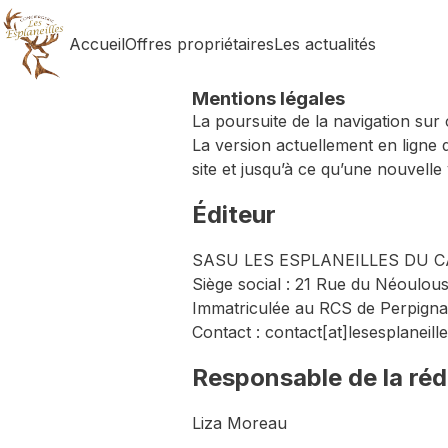
Skip
to
content
Accueil
Offres propriétaires
Les actualités
Mentions légales
La poursuite de la navigation sur c
La version actuellement en ligne d
site et jusqu’à ce qu’une nouvelle
Éditeur
SASU LES ESPLANEILLES DU CAP
Siège social : 21 Rue du Néoulou
Immatriculée au RCS de Perpign
Contact : contact
[at]
lesesplaneil
Responsable de la réd
Liza Moreau