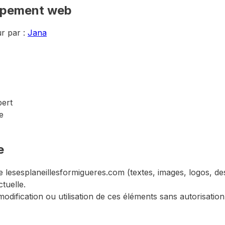
ppement web
r par :
Jana
bert
e
e
e lesesplaneillesformigueres.com (textes, images, logos, desi
ctuelle.
modification ou utilisation de ces éléments sans autorisation