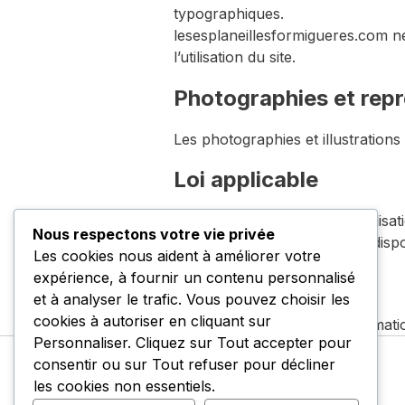
typographiques.
lesesplaneillesformigueres.com ne
l’utilisation du site.
Photographies et repr
Les photographies et illustrations
Loi applicable
Les présentes conditions d’utilisa
Nous respectons votre vie privée
siège social de l’éditeur, sauf disp
Les cookies nous aident à améliorer votre
expérience, à fournir un contenu personnalisé
Contact
et à analyser le trafic. Vous pouvez choisir les
cookies à autoriser en cliquant sur
Pour toute question ou réclamati
Personnaliser
. Cliquez sur
Tout accepter
pour
consentir ou sur
Tout refuser
pour décliner
les cookies non essentiels.